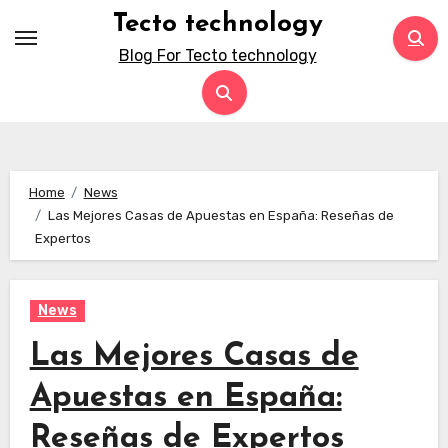
Skip
Tecto technology
to
Blog For Tecto technology
content
Home
News
Las Mejores Casas de Apuestas en España: Reseñas de
Expertos
News
Las Mejores Casas de
Apuestas en España:
Reseñas de Expertos