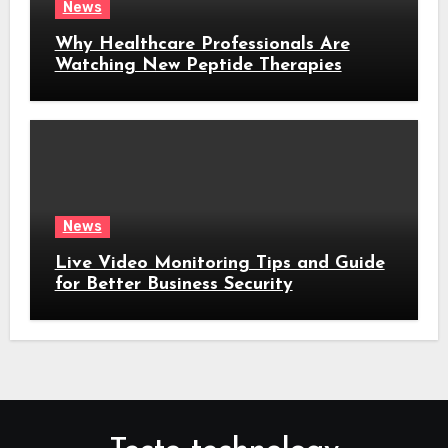
News
Why Healthcare Professionals Are
Watching New Peptide Therapies
News
Live Video Monitoring Tips and Guide
for Better Business Security