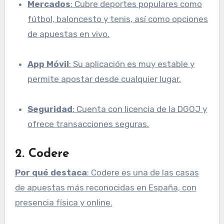
Mercados
: Cubre deportes populares como
fútbol, baloncesto y tenis, así como opciones
de apuestas en vivo.
App Móvil
: Su aplicación es muy estable y
permite apostar desde cualquier lugar.
Seguridad
: Cuenta con licencia de la DGOJ y
ofrece transacciones seguras.
2. Codere
Por qué destaca
: Codere es una de las casas
de apuestas más reconocidas en España, con
presencia física y online.