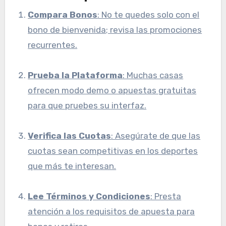
Compara Bonos
: No te quedes solo con el
bono de bienvenida; revisa las promociones
recurrentes.
Prueba la Plataforma
: Muchas casas
ofrecen modo demo o apuestas gratuitas
para que pruebes su interfaz.
Verifica las Cuotas
: Asegúrate de que las
cuotas sean competitivas en los deportes
que más te interesan.
Lee Términos y Condiciones
: Presta
atención a los requisitos de apuesta para