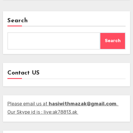
Search
Search
Contact US
Please email us at
hasiwithmazak@gmail.com
.
Our Skype id is : live:ak78813.ak