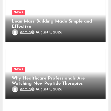
News
Lean Mass Building Made Simple and
Effective
admin
August 5, 2026
News
Why Healthcare Professionals Are
Watching New Peptide Therapies
admin
August 5, 2026