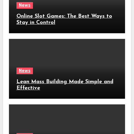
News
Online Slot Games: The Best Ways to
Stay in Control
News
Lean Mass Building Made Simple and
Effective