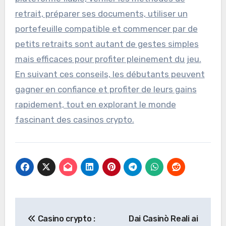
retrait, préparer ses documents, utiliser un
portefeuille compatible et commencer par de
petits retraits sont autant de gestes simples
mais efficaces pour profiter pleinement du jeu.
En suivant ces conseils, les débutants peuvent
gagner en confiance et profiter de leurs gains
rapidement, tout en explorant le monde
fascinant des casinos crypto.
Post
Casino crypto :
Dai Casinò Reali ai