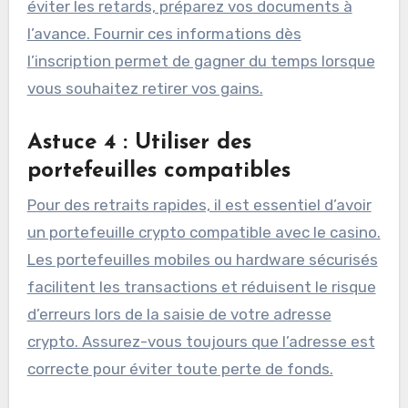
éviter les retards, préparez vos documents à
l’avance. Fournir ces informations dès
l’inscription permet de gagner du temps lorsque
vous souhaitez retirer vos gains.
Astuce 4 : Utiliser des
portefeuilles compatibles
Pour des retraits rapides, il est essentiel d’avoir
un portefeuille crypto compatible avec le casino.
Les portefeuilles mobiles ou hardware sécurisés
facilitent les transactions et réduisent le risque
d’erreurs lors de la saisie de votre adresse
crypto. Assurez-vous toujours que l’adresse est
correcte pour éviter toute perte de fonds.