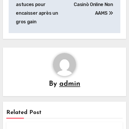
navigation
astuces pour
Casinò Online Non
encaisser après un
AAMS
gros gain
By
admin
Related Post