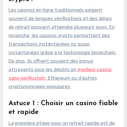
Les casinos en ligne traditionnels exigent
souvent de longues vérifications et des délais
de retrait pouvant atteindre plusieurs jours. En
revanche, les casinos crypto permettent des
transactions instantanées ou quasi
instantanées grâce à la technologie blockchain.
De plus, ils offrent souvent des bonus
attrayants pour les dépôts en
meilleur casino
sans verification
, Ethereum ou d’autres
cryptomonnaies populaires.
Astuce 1 : Choisir un casino fiable
et rapide
La première étape pour un retrait rapide est de