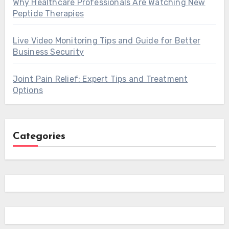
Why Healthcare Professionals Are Watching New
Peptide Therapies
Live Video Monitoring Tips and Guide for Better
Business Security
Joint Pain Relief: Expert Tips and Treatment
Options
Categories