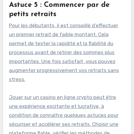
Astuce 5 : Commencer par de
petits retraits
Pour les débutants, il est conseillé d’effectuer
un premier retrait de faible montant. Cela
permet de tester la rapidité et la fiabilité du
processus avant de retirer des sommes plus
importantes. Une fois satisfait, vous pouvez
augmenter progressivement vos retraits sans
stress.
Jouer sur un casino en ligne crypto peut être
une expérience excitante et lucrative, à
condition de connaître quelques astuces pour
sécuriser et accélérer ses retraits. Choisir une
plateforme fiable, vérifier les méthodes de