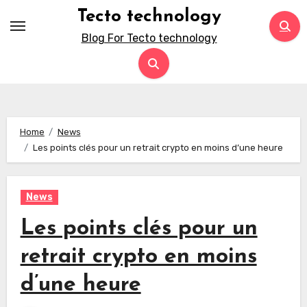
Skip
Tecto technology
to
Blog For Tecto technology
content
Home
News
Les points clés pour un retrait crypto en moins d’une heure
News
Les points clés pour un
retrait crypto en moins
d’une heure