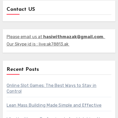
Contact US
Please email us at
hasiwithmazak@gmail.com
.
Our Skype id is : live:ak78813.ak
Recent Posts
Online Slot Games: The Best Ways to Stay in
Control
Lean Mass Building Made Simple and Effective